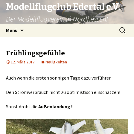
Modellflugclub Edertal e.V.
Der Modellflugverein in Nordhessen!
Zum
Suchen
Menü
Inhalt
nach:
springen
Frühlingsgefühle
12. März 2017
Neuigkeiten
Auch wenn die ersten sonnigen Tage dazu verführen:
Den Stromverbrauch nicht zu optimistisch einschätzen!
Sonst droht die
Außenlandung !