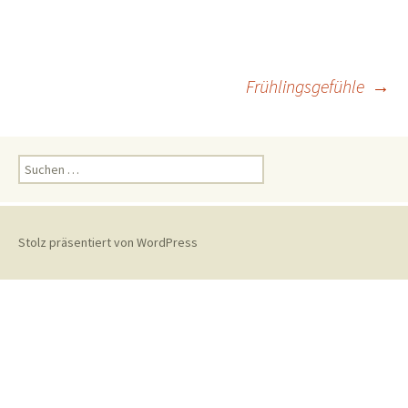
Beitrags-
Frühlingsgefühle
→
Navigation
Suchen
nach:
Stolz präsentiert von WordPress