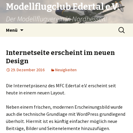
Modellflugclub Edertal e.V.
Der Modellflugverein in Nordhessen!
Zum
Suchen
Menü
Inhalt
nach:
springen
Internetseite erscheint im neuen
Design
29. Dezember 2016
Neuigkeiten
Die Internetpräsenz des MFC Edertal e.V. erscheint seit
heute in einem neuen Layout.
Neben einem frischen, modernen Erscheinungsbild wurde
auch die technische Grundlage mit WordPress grundlegend
überholt. Hiermit ist es künftig einfacher möglich neue
Beiträge, Bilder und Seitenelemente hinzuzufügen.