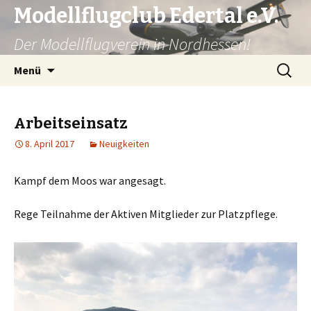
Modellflugclub Edertal e.V.
Der Modellflugverein in Nordhessen!
Zum
Suchen
Menü
Inhalt
nach:
springen
Arbeitseinsatz
8. April 2017
Neuigkeiten
Kampf dem Moos war angesagt.
Rege Teilnahme der Aktiven Mitglieder zur Platzpflege.